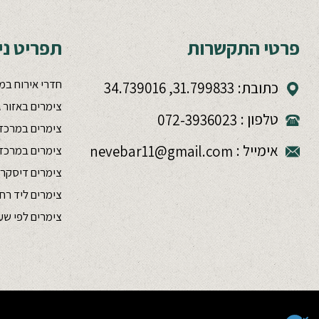
פרטי התקשרות
תפריט ניו
חדרי אירוח במ
כתובת:
31.799833, 34.739016
צימרים באזור 
טלפון :
072-3936023
צימרים במרכז
אימייל :
nevebar11@gmail.com
צימרים במרכז ע
צימרים דיסקרט
צימרים ליד רח
צימרים לפי ש