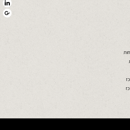
ות
ז
כז